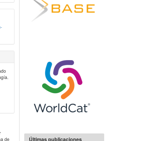
n-
ado
ugía.
r
Últimas publicaciones
na de