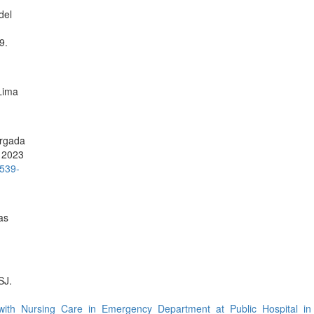
del
9.
 Lima
orgada
. 2023
.539-
as
SJ.
ion_with_Nursing_Care_in_Emergency_Department_at_Public_Hospital_i