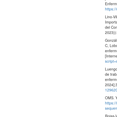
Enferme
https:/
Lino-V
Importa
del Con
2023))
Gonzál
C, Lobo
enferme
[Intern
script
Luengo-
de trab
enferme
2024];
129620
OMS. Ye
https:
seque
Rojas-V