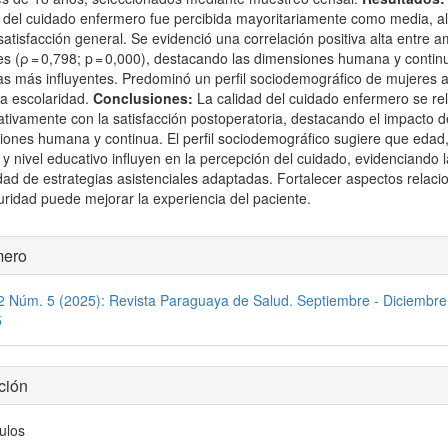
 del cuidado enfermero fue percibida mayoritariamente como media, al
satisfacción general. Se evidenció una correlación positiva alta entre 
es (ρ = 0,798; p = 0,000), destacando las dimensiones humana y contin
as más influyentes. Predominó un perfil sociodemográfico de mujeres a
ja escolaridad.
Conclusiones:
La calidad del cuidado enfermero se re
cativamente con la satisfacción postoperatoria, destacando el impacto d
iones humana y continua. El perfil sociodemográfico sugiere que edad
y nivel educativo influyen en la percepción del cuidado, evidenciando l
ad de estrategias asistenciales adaptadas. Fortalecer aspectos relaci
ridad puede mejorar la experiencia del paciente.
les
ero
ulo
 2 Núm. 5 (2025): Revista Paraguaya de Salud. Septiembre - Diciembre
5
ción
culos