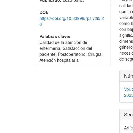
Publicado:
2025-09-05
calidad
que la 
DOI:
variabl
https://doi.org/10.33996/rps.v2i5.2
como l
6
con ba
signifi
Palabras clave:
dimens
Calidad de la atención de
género 
enfermería, Satisfacción del
necesid
paciente, Postoperatorio, Cirugía,
de segu
Atención hospitalaria
Detal
Núm
del
artíc
Vol.
202
Sec
Artí