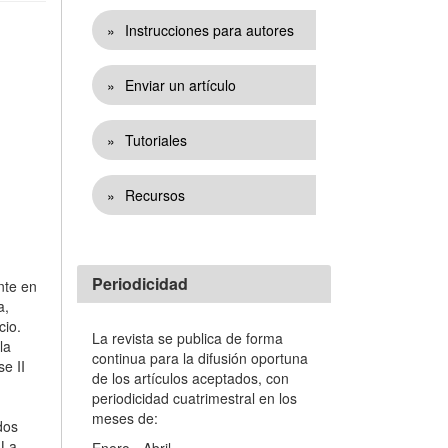
Enlaces
Instrucciones para autores
Enviar un artículo
Tutoriales
Recursos
Periodicidad
nte en
a,
cio.
La revista se publica de forma
la
continua para la difusión oportuna
se II
de los artículos aceptados, con
periodicidad cuatrimestral en los
meses de:
dos
La