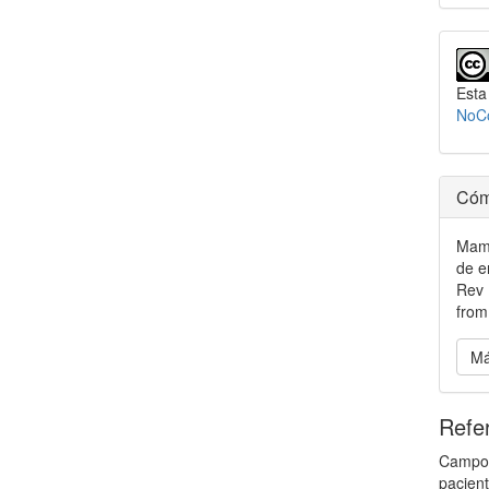
Esta
NoCo
Cóm
Mama
de e
Rev 
from
Má
Refe
Campos
pacien