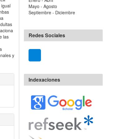
Enero - Abril
 igual
Mayo - Agosto
ambas
Septiembre - Diciembre
ua
dultas
laciona
Redes Sociales
e las
,
a
onales y
Indexaciones