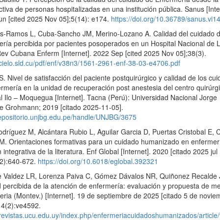
tiva de personas hospitalizadas en una institución pública. Sanus [Inte
un [cited 2025 Nov 05];5(14): e174.
https://doi.org/10.36789/sanus.vi1
-Ramos L, Cuba-Sancho JM, Merino-Lozano A. Calidad del cuidado 
ería percibida por pacientes posoperados en un Hospital Nacional de 
ev Cubana Enferm [Internet]. 2022 Sep [cited 2025 Nov 05];38(3).
scielo.sld.cu/pdf/enf/v38n3/1561-2961-enf-38-03-e4706.pdf
. Nivel de satisfacción del paciente postquirúrgico y calidad de los cu
rmería en la unidad de recuperación post anestesia del centro quirúrgi
l Ilo – Moquegua [Internet]. Tacna (Perú): Universidad Nacional Jorge
e Grohmann; 2019 [citado 2025-11-05].
/repositorio.unjbg.edu.pe/handle/UNJBG/3675
dríguez M, Alcántara Rubio L, Aguilar Garcia D, Puertas Cristobal E, 
 M. Orientaciones formativas para un cuidado humanizado en enfermer
n integrativa de la literatura. Enf Global [Internet]. 2020 [citado 2025 jul
(2):640-672.
https://doi.org/10.6018/eglobal.392321
e Valdez LR, Lorenza Paiva C, Gómez Dávalos NR, Quiñonez Recalde J
 percibida de la atención de enfermería: evaluación y propuesta de me
ria (Montev.) [Internet]. 19 de septiembre de 2025 [citado 5 de novie
14(2):ve4592.
/revistas.ucu.edu.uy/index.php/enfermeriacuidadoshumanizados/article