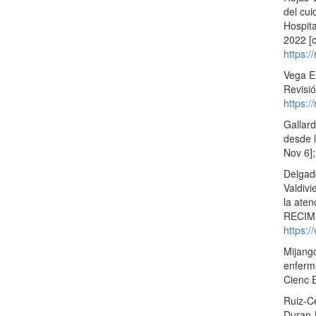
del cui
Hospita
2022 [c
https:/
Vega ER
Revisió
https:/
Gallard
desde l
Nov 6]
Delgado
Valdivi
la aten
RECIMU
https:
Mijang
enferm
Cienc 
Ruiz-C
Duran-B