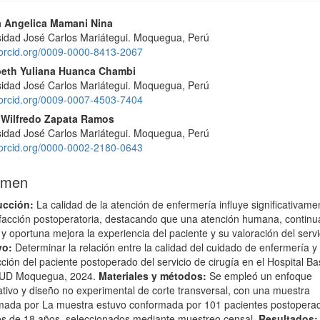
enido
 Angelica Mamani Nina
ipal
sidad José Carlos Mariátegui. Moquegua, Perú
//orcid.org/0009-0000-8413-2067
ulo
eth Yuliana Huanca Chambi
sidad José Carlos Mariátegui. Moquegua, Perú
//orcid.org/0009-0007-4503-7404
 Wilfredo Zapata Ramos
sidad José Carlos Mariátegui. Moquegua, Perú
//orcid.org/0000-0002-2180-0643
umen
ucción:
La calidad de la atención de enfermería influye significativame
sfacción postoperatoria, destacando que una atención humana, continu
y oportuna mejora la experiencia del paciente y su valoración del servi
vo:
Determinar la relación entre la calidad del cuidado de enfermería y 
cción del paciente postoperado del servicio de cirugía en el Hospital Ba
UD Moquegua, 2024.
Materiales y métodos:
Se empleó un enfoque
ativo y diseño no experimental de corte transversal, con una muestra
mada por La muestra estuvo conformada por 101 pacientes postopera
s de 18 años, seleccionados mediante muestreo censal.
Resultados: