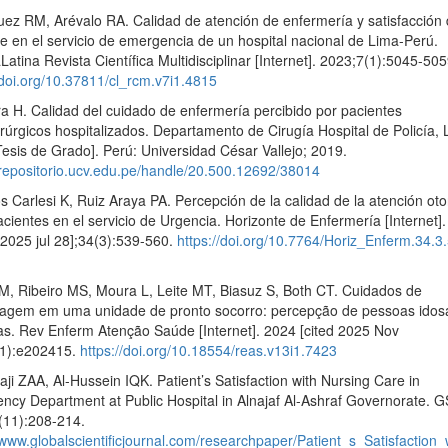
ez RM, Arévalo RA. Calidad de atención de enfermería y satisfacción 
e en el servicio de emergencia de un hospital nacional de Lima-Perú.
Latina Revista Científica Multidisciplinar [Internet]. 2023;7(1):5045-505
/doi.org/10.37811/cl_rcm.v7i1.4815
a H. Calidad del cuidado de enfermería percibido por pacientes
rúrgicos hospitalizados. Departamento de Cirugía Hospital de Policía,
esis de Grado]. Perú: Universidad César Vallejo; 2019.
/repositorio.ucv.edu.pe/handle/20.500.12692/38014
 Carlesi K, Ruiz Araya PA. Percepción de la calidad de la atención ot
acientes en el servicio de Urgencia. Horizonte de Enfermería [Internet]
 2025 jul 28];34(3):539-560.
https://doi.org/10.7764/Horiz_Enferm.34.3
NM, Ribeiro MS, Moura L, Leite MT, Biasuz S, Both CT. Cuidados de
agem em uma unidade de pronto socorro: percepção de pessoas idos
as. Rev Enferm Atenção Saúde [Internet]. 2024 [cited 2025 Nov
(1):e202415.
https://doi.org/10.18554/reas.v13i1.7423
aji ZAA, Al-Hussein IQK. Patient’s Satisfaction with Nursing Care in
cy Department at Public Hospital in Alnajaf Al-Ashraf Governorate. G
(11):208-214.
//www.globalscientificjournal.com/researchpaper/Patient_s_Satisfact