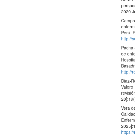
perspec
2020 J
Campos
enferm
Perú. R
http://
Pacha S
de enfe
Hospita
Basadr
http:/
Diaz-Ro
Valero
revisió
28];19
Vera d
Calidad
Enferme
2025];
https:/