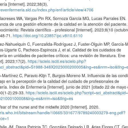
ría [Internet]. 2022;38(3).
/revenfermeria.sld.cu/index.php/enf/article/view/4706
illacreses WA, Vargas Pin RX, Sornoza García MG, Lucas Parrales EN.
ncia de una gestión eficiente de la calidad en la atención del paciente.
ocimiento: Revista científico - profesional [Internet]. 2023;8(10 (octubr
:48-71.
https://doi.org/10.23857/pc.v8i10.6110
ez-Nahuelquin C, Fuenzalida-Rodríguez J, Fuster-Olguin MP, García-M
s-Ugarte C, Pacheco-Espinoza J, et al. Calidad de los cuidados de
ría en unidades de pacientes críticos: una revisión de literatura. Ene
et]. 2023;17(2).
https://scielo.isciii.es/scielo.php?
=sci_abstract&pid=S1988-348X2023000200005&lng=es&nrm=iso&tlng=
Martínez C, Paravic-Klijn T, Burgos-Moreno M. Influencia de las cond
ajo en la percepción de la calidad del cuidado de profesionales de
ría. Index de Enfermería [Internet]. junio de 2021 [citado 22 de mayo
30(1-2):29-33.
https://scielo.isciii.es/scielo.php?script=sci_abstract&pi
21000100008&lng=es&nrm=iso&tlng=es
ar of the nurse and the midwife 2020 [Internet]. 2020.
//iris.who.int/bitstream/handle/10665/331677/9789240003279-eng.pdf?
nce=1
alle JM, Diana Patricia TC, Gonzáles Delgado LR, Arias Flores CT. Ge