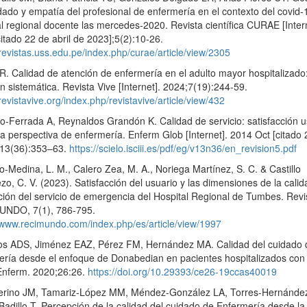
dado y empatía del profesional de enfermería en el contexto del covid-
l regional docente las mercedes-2020. Revista científica CURAE [Intern
itado 22 de abril de 2023];5(2):10-26.
/revistas.uss.edu.pe/index.php/curae/article/view/2305
. Calidad de atención de enfermería en el adulto mayor hospitalizado
n sistemática. Revista Vive [Internet]. 2024;7(19):244-59.
/revistavive.org/index.php/revistavive/article/view/432
o-Ferrada A, Reynaldos Grandón K. Calidad de servicio: satisfacción u
a perspectiva de enfermería. Enferm Glob [Internet]. 2014 Oct [citado
;13(36):353–63.
https://scielo.isciii.es/pdf/eg/v13n36/en_revision5.pdf
-Medina, L. M., Calero Zea, M. A., Noriega Martínez, S. C. & Castillo
ezo, C. V. (2023). Satisfacción del usuario y las dimensiones de la cali
ción del servicio de emergencia del Hospital Regional de Tumbes. Revi
NDO, 7(1), 786-795.
//www.recimundo.com/index.php/es/article/view/1997
os ADS, Jiménez EAZ, Pérez FM, Hernández MA. Calidad del cuidado 
ería desde el enfoque de Donabedian en pacientes hospitalizados con 
Enferm. 2020;26:26.
https://doi.org/10.29393/ce26-19ccas40019
erino JM, Tamariz-López MM, Méndez-González LA, Torres-Hernández
adillo T. Percepción de la calidad del cuidado de Enfermería desde la