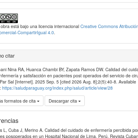
 obra está bajo una licencia internacional
Creative Commons Atribució
mercial-CompartirIgual 4.0
.
o citar
ni Nina RA, Huanca Chambi BY, Zapata Ramos DW. Calidad del cuid
nfermería y satisfacción en pacientes post operados del servicio de cir
Par Sal [Internet]. 2025 Sep. 5 [cited 2026 Aug. 8];2(5):40-8. Available
:
https://saludparaguay.org/index.php/salud/article/view/28
s formatos de cita
Descargar cita
rencias
 L, Cuba J, Merino A. Calidad del cuidado de enfermería percibida po
tes posoperados en un Hospital Nacional de Lima, Perú. Revista Cuba