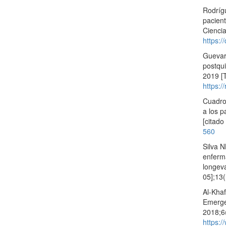
Rodrígu
pacient
Ciencia
https:/
Guevar
postqui
2019 [T
https:/
Cuadros
a los p
[citado
560
Silva 
enferm
longev
05];13
Al-Khaf
Emergen
2018;6
https: