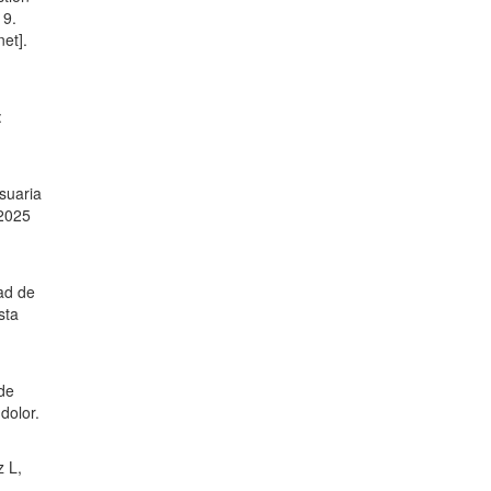
19.
et].
:
suaria
 2025
dad de
sta
de
dolor.
 L,