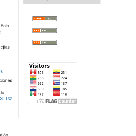
 Polo
e
ejías
Visitators
es
iciones
 de
d=S1132-
stión