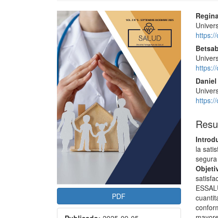
Barra
Cont
Regina
lateral
princ
Univer
del
del
https:
artículo
artíc
Betsab
Univer
https:
Daniel
Univer
https:
Res
Introd
la sati
segura 
Objeti
satisfa
ESSAL
PDF
cuantit
confor
mayore