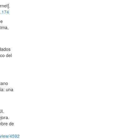
rnet].
4.174
de
Lima,
idados
co del
Cano
ía: una
I.
jora.
mbre de
/view/4592