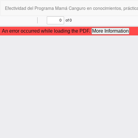
Volver
Efectividad del Programa Mamá Canguro en conocimientos, práctica
a
los
detalles
del
artículo