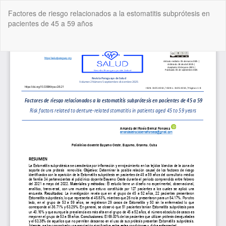
Volver
Factores de riesgo relacionados a la estomatitis subprótesis en
a
pacientes de 45 a 59 años
los
detalles
del
De
De
artículo
P